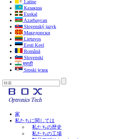
Latine
Қазақша
Euskal
Azərbaycan
Slovenský jazyk
Македонски
Lietuvos
Eesti Keel
Română
Slovenski
मराठी
Srpski језик
家
私たちに関しては
私たちの歴史
私たちの工場