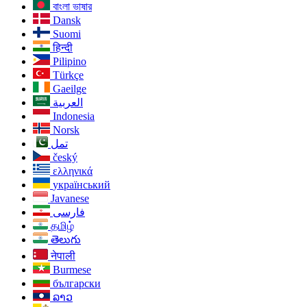
বাংলা ভাষার
Live
Dansk
Suomi
हिन्दी
Pilipino
Türkçe
Gaeilge
العربية
Indonesia
Norsk‎
تمل
český
ελληνικά
український
Javanese
فارسی
தமிழ்
తెలుగు
नेपाली
Burmese
български
ລາວ