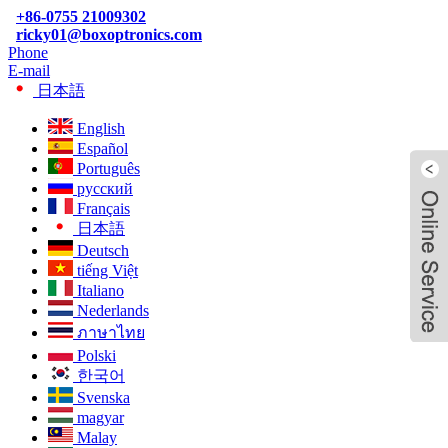
+86-0755 21009302
ricky01@boxoptronics.com
Phone
E-mail
日本語
English
Español
Português
русский
Français
日本語
Deutsch
tiếng Việt
Italiano
Nederlands
ภาษาไทย
Polski
한국어
Svenska
magyar
Malay