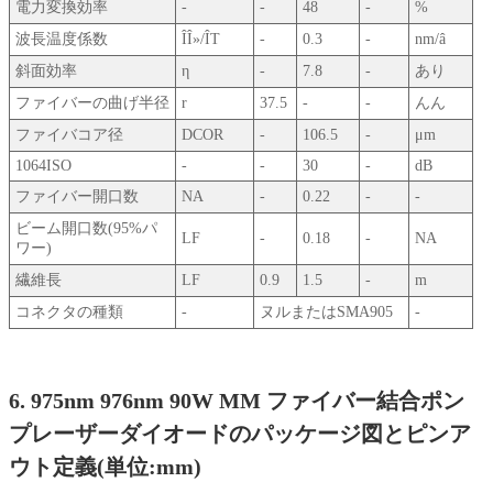
電力変換効率
-
-
48
-
%
波長温度係数
ÎÎ»/ÎT
-
0.3
-
nm/â
斜面効率
η
-
7.8
-
あり
ファイバーの曲げ半径
r
37.5
-
-
んん
ファイバコア径
DCOR
-
106.5
-
μm
1064ISO
-
-
30
-
dB
ファイバー開口数
NA
-
0.22
-
-
ビーム開口数(95%パ
LF
-
0.18
-
NA
ワー)
繊維長
LF
0.9
1.5
-
m
コネクタの種類
-
ヌルまたはSMA905
-
6. 975nm 976nm 90W MM ファイバー結合ポン
プレーザーダイオードのパッケージ図とピンア
ウト定義(単位:mm)