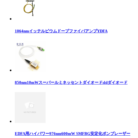
1064nmイッテルビウムドープファイバアンプYDFA
850nm10mWスーパールミネッセントダイオードsldダイオード
EDFA用ハイパワー976nm600mW SMFBG安定化ポンプレーザー