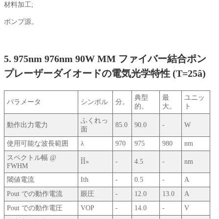
材料加工;
ポンプ源。
5. 975nm 976nm 90W MM ファイバー結合ポン
プレーザーダイオードの電気光学特性 (T=25â)
典型
最
ユニッ
パラメータ
シンボル
分。
的。
大。
ト
ふくれっ
動作出力電力
85.0
90.0
-
W
面
使用可能な波長範囲
λ
970
975
980
nm
スペクトル幅 @
ÎÎ»
-
4.5
-
nm
FWHM
閾値電流
Ith
-
0.5
-
A
Pout での動作電流
眼圧
-
12.0
13.0
A
Pout での動作電圧
VOP
-
14.0
-
V