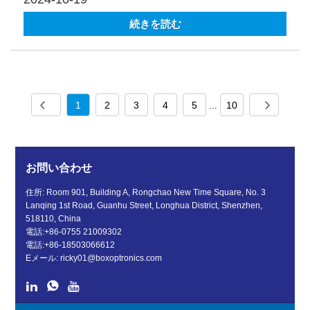
続きを読む
1
2
3
4
5
...
10
お問い合わせ
住所: Room 901, Building A, Rongchao New Time Square, No. 3
Lanqing 1st Road, Guanhu Street, Longhua District, Shenzhen,
518110, China
電話:
+86-0755 21009302
電話:
+86-18503066612
Eメール:
ricky01@boxoptronics.com