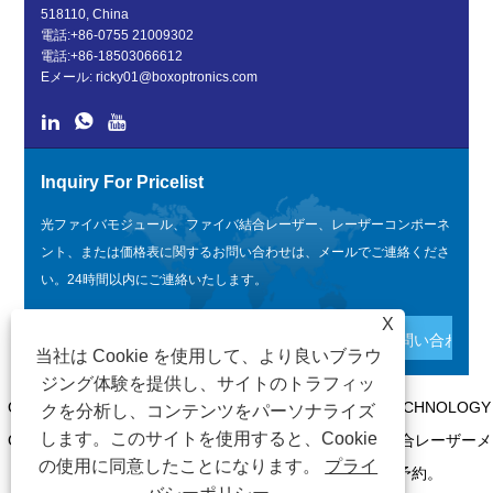
518110, China
電話:
+86-0755 21009302
電話:
+86-18503066612
Eメール:
ricky01@boxoptronics.com
Inquiry For Pricelist
光ファイバモジュール、ファイバ結合レーザー、レーザーコンポーネ
ント、または価格表に関するお問い合わせは、メールでご連絡くださ
い。24時間以内にご連絡いたします。
X
当社は Cookie を使用して、より良いブラウ
ジング体験を提供し、サイトのトラフィッ
COPYRIGHT @ 2020 SHENZHEN BOX OPTRONICS TECHNOLOGY
クを分析し、コンテンツをパーソナライズ
します。このサイトを使用すると、Cookie
CO., LTD. - 中国光ファイバーモジュール、ファイバー結合レーザーメ
の使用に同意したことになります。
プライ
ーカー、レーザー部品サプライヤーすべての権利予約。