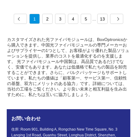
1
2
3
4
5
...
13
カスタマイズされた光ファイバモジュールは、BoxOptronicsか
ら購入できます。中国光ファイバモジュールの専門メーカーお
よびサプライヤーの1つとして、お客様がより優れた製品ソリュ
ーションを提供し、業界のコストを最適化するのを支援しま
す。 光ファイバモジュール中国製は、高品質であるだけでな
く、安価でもあります。あなたは低価格で私たちの製品を卸売
することができます。さらに、バルクパッケージもサポートし
ています。私たちの価値は「顧客第一、サービス第一、信頼性
の基盤、双方にメリットのある協力」です。詳細については、
当社の工場をご覧ください。より良い未来と相互利益を生み出
すために、私たちは互いに協力しましょう。
お問い合わせ
住所: Room 901, Building A, Rongchao New Time Square, No. 3
Lanqing 1st Road, Guanhu Street, Longhua District, Shenzhen,