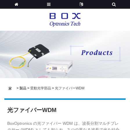
>
製品
>
受動光学部品
>
光ファイバーWDM
家
光ファイバーWDM
BoxOptronics の光ファイバー WDM は、波長分割マルチプレ
クサー (WDM) としても知られ、2 つの異なる波長で光を結合