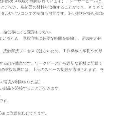
は内部ガス環境が制御されています）。レーザービームは、
ことができ、広範囲の材料を溶接することができ、さまざま
ジタルやパソコンでの制御も可能です。細い材料や細い線を
、熱伝導による変形も少ない。
れているため、厚板溶接に必要な時間を短縮し、溶加材の使
、接触溶接プロセスではないため、工作機械の摩耗や変形
するのが簡単です。ワークピースから適切な距離に配置で
他の溶接規則には、上記のスペース制限が適用されます。そ
ス環境が制御された後）。
い部品を溶接することができます。
。
です。
正確に位置合わせできます。