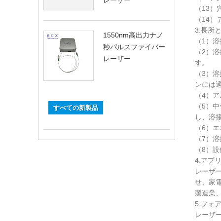
レーザー
（13）
（14
3.長所
1550nm高出力ナノ
（1）
秒パルスファイバー
（2）
レーザー
す。
（3）
ンには
（4）
（5）
すべての新製品
し、溶
（6）エ
（7）
（8）
4.アプ
レーザ
せ、家
製造業
5.フォ
レーザ