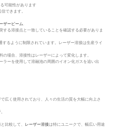
する可能性があります
送信できます。
ーザービーム
.
突する溶接点と一致していることを確認する必要がありま
貫通するように制限されています。レーザー溶接は生産ライ
料の場合、溶接性はレーザーによって変化します。
ーラーを使用して溶融池の周囲のイオン化ガスを追い出
野で広く使用されており、人々の生活の質を大幅に向上さ
野。
術と比較して、
レーザー溶接
は特にユニークで、幅広い用途