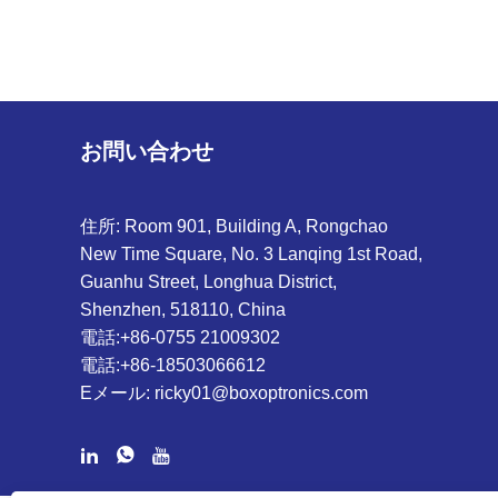
お問い合わせ
住所: Room 901, Building A, Rongchao
New Time Square, No. 3 Lanqing 1st Road,
Guanhu Street, Longhua District,
Shenzhen, 518110, China
電話:
+86-0755 21009302
電話:
+86-18503066612
Eメール:
ricky01@boxoptronics.com