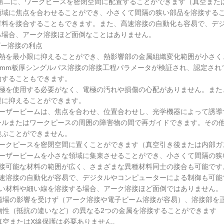
。第二に、ワークピースを密閉空間に配置することができます（真空また
領域に焦点を合わせることができ、小さくて間隔の狭い部品を溶接する
材料を接合することもできます。また、高速溶接の自動化も容易で、デ
る場合、アーク溶接ほど面倒なことはありません。
ザー溶接の利点
入熱を最小限に抑えることができ、熱影響部の金属組織変化範囲が小さく
32mm板厚シングルパス溶接の溶接工程パラメータが検証され、認定さ
約することもできます。
電極を使用する必要がなく、電極の汚れや損傷の心配がありません。また
限に抑えることができます。
レーザービームは、焦点を合わせ、位置合わせし、光学機器によって誘導
ールまたはワークピースの周囲の障害物の間で再ガイドできます。その
遊ぶことができません。
ワークピースを密閉空間に置くことができます（真空引き後または内部ガ
レーザービームを小さな領域に集束させることができ、小さくて間隔の狭
溶接可能な材料の範囲が広く、さまざまな異種材料同士の接合も可能です
高速溶接の自動化が容易で、デジタルやコンピューターによる制御も可能
細い材料や細い線を溶接する場合、アーク溶接ほど面倒ではありません。
）磁場の影響を受けず（アーク溶接や電子ビーム溶接が容易）、溶接部を
）物性（抵抗の違いなど）の異なる2つの金属を溶接することができます
真空またはX線保護は必要ありません。