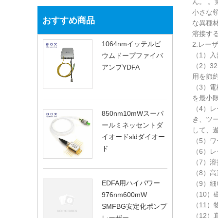
ん。 
小さな
おすすめ商品
な異種
溶接す
1064nmイッテルビ
2.レー
（1）
ウムドープファイバ
（2）
アンプYDFA
用を節
（3）
を最小
（4）
850nm10mWスーパ
き、ツ
ールミネッセントダ
して、
イオードsldダイオー
（5）
ド
（6）
（7）
（8）
EDFA用ハイパワー
（9）
（10
976nm600mW
（11
SMFBG安定化ポンプ
（12）