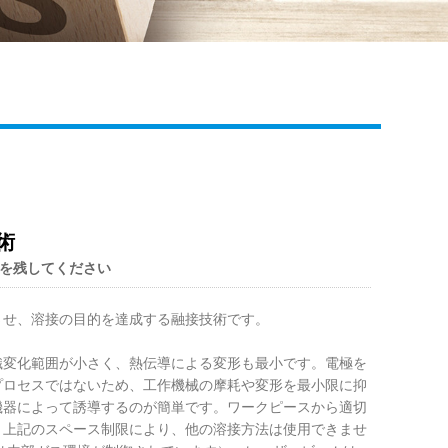
Live
術
を残してください
させ、溶接の目的を達成する融接技術です。
織変化範囲が小さく、熱伝導による変形も最小です。電極を
プロセスではないため、工作機械の摩耗や変形を最小限に抑
機器によって誘導するのが簡単です。ワークピースから適切
。上記のスペース制限により、他の溶接方法は使用できませ