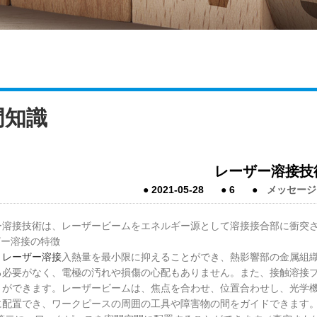
門知識
レーザー溶接技
●
2021-05-28
●
6
●
メッセージ
ー溶接技術は、レーザービームをエネルギー源として溶接接合部に衝突
ザー溶接の特徴
、
レーザー溶接
入熱量を最小限に抑えることができ、熱影響部の金属組
る必要がなく、電極の汚れや損傷の心配もありません。また、接触溶接
とができます。レーザービームは、焦点を合わせ、位置合わせし、光学
に配置でき、ワークピースの周囲の工具や障害物の間をガイドできます