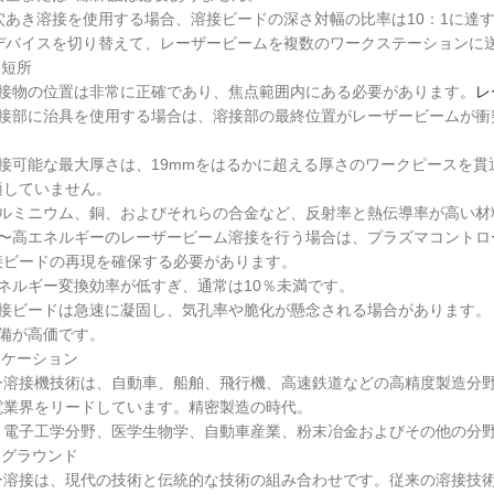
穴あき溶接を使用する場合、溶接ビードの深さ対幅の比率は10：1に達
）デバイスを切り替えて、レーザービームを複数のワークステーションに
と短所
溶接物の位置は非常に正確であり、焦点範囲内にある必要があります。
レ
溶接部に治具を使用する場合は、溶接部の最終位置がレーザービームが衝
溶接可能な最大厚さは、19mmをはるかに超える厚さのワークピースを
適していません。
アルミニウム、銅、およびそれらの合金など、反射率と熱伝導率が高い材
中〜高エネルギーのレーザービーム溶接を行う場合は、プラズマコントロ
接ビードの再現を確保する必要があります。
ネルギー変換効率が低すぎ、通常は10％未満です。
溶接ビードは急速に凝固し、気孔率や脆化が懸念される場合があります。
設備が高価です。
リケーション
ー溶接機技術は、自動車、船舶、飛行機、高速鉄道などの高精度製造分
電業界をリードしています。精密製造の時代。
、電子工学分野、医学生物学、自動車産業、粉末冶金およびその他の分
アグラウンド
ー溶接は、現代の技術と伝統的な技術の組み合わせです。従来の溶接技