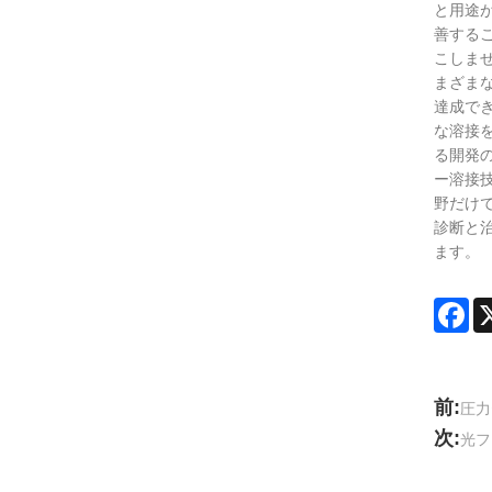
と用途
善する
こしま
まざま
達成で
な溶接
る開発
ー溶接
野だけ
診断と
ます。
Fa
前:
圧力
次:
光フ