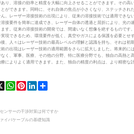
があり、溶接の効率と精度を大幅に向上させることができます。その高
ことができます。同時に、それ自体の焦点が小さくなり、ステッチされ
せん。レーザー溶接技術の出現により、従来の溶接技術では適用できな
な溶接要件を簡単に達成でき、レーザー自体の透過と屈折により、光の速
きます。従来の溶接技術の開発では、間違いなく想像を絶するものです
を実現できるため、環境要件が低く、真空やガスによる保護を必要とせ
の後、人々はレーザー技術の最高レベルの理解と認識を持ち、それは初
技術の出現はレーザー技術の適用範囲をさらに拡大しました。将来的に
でなく、軍事、医療、その他の分野、特に医療分野でも、独自の高熱と
治療によりよく適用できます。また、独自の精度の利点は、より精密な
cebook
X
WhatsApp
Pinterest
LinkedIn
Share
センサーの干渉対策は何ですか
ァイバケーブルの基礎知識