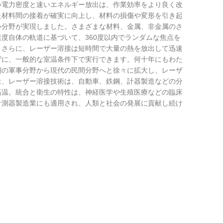
い電力密度と速いエネルギー放出は、作業効率をより良く改
た材料間の接着が確実に向上し、材料の損傷や変形を引き起
い分野が実現しました。さまざまな材料、金属、非金属のさ
度自体の軌道に基づいて、360度以内でランダムな焦点を
。さらに、レーザー溶接は短時間で大量の熱を放出して迅速
ずに、一般的な室温条件下で実行できます。何十年にもわた
期の軍事分野から現代の民間分野へと徐々に拡大し、レーザ
は、レーザー溶接技術は、自動車、鉄鋼、計器製造などの分
高温。統合と衛生の特性は、神経医学や生殖医療などの臨床
計測器製造業にも適用され、人類と社会の発展に貢献し続け