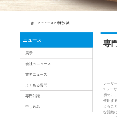
>
ニュース
>
専門知識
家
ニュース
専
展示
会社のニュース
業界ニュース
レーザ
よくある質問
1.レー
初めに
専門知識
使用す
えるこ
申し込み
な距離