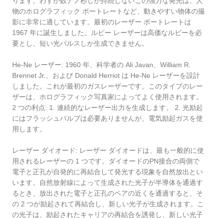
ります。わずか数ナノ秒しか持続しないこの強力な発光は、人
物のホログラフィック ポートレートなど、動きやすい物体の撮
影に非常に適しています。最初のレーザー ポートレートは
1967 年に誕生しました。ルビー レーザーは高価なルビーを必
要とし、短い光パルスしか生成できません。
He-Ne レーザー: 1960 年、科学者の Ali Javan、William R.
Brennet Jr.、および Donald Herriot は He-Ne レーザーを設計
しました。これが最初のガスレーザーです。このタイプのレー
ザーは、ホログラフィック写真家によってよく使用されます。
2 つの利点: 1. 連続的なレーザー出力を生成します。 2. 光励起
にはフラッシュバルブは必要ありませんが、電気励起ガスを使
用します。
レーザー ダイオード: レーザー ダイオードは、最も一般的に使
用されるレーザーの 1 つです。ダイオードのPN接合の両側で
電子と正孔が自発的に再結合して発光する現象を自然放出とい
います。自然放射線によって生成された光子が半導体を通過す
るとき、放出された電子と正孔のペアの近くを通過すると、そ
の 2 つが励起されて再結合し、新しい光子が生成されます。こ
の光子は、励起されたキャリアの再結合を誘発し、新しい光子