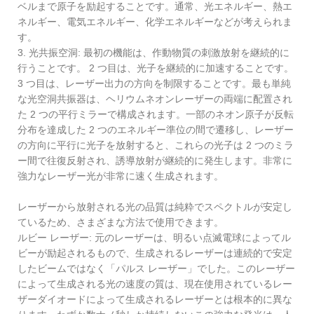
ベルまで原子を励起することです。通常、光エネルギー、熱エ
ネルギー、電気エネルギー、化学エネルギーなどが考えられま
す。
3. 光共振空洞: 最初の機能は、作動物質の刺激放射を継続的に
行うことです。 2 つ目は、光子を継続的に加速することです。
3 つ目は、レーザー出力の方向を制限することです。最も単純
な光空洞共振器は、ヘリウムネオンレーザーの両端に配置され
た 2 つの平行ミラーで構成されます。一部のネオン原子が反転
分布を達成した 2 つのエネルギー準位の間で遷移し、レーザー
の方向に平行に光子を放射すると、これらの光子は 2 つのミラ
ー間で往復反射され、誘導放射が継続的に発生します。非常に
強力なレーザー光が非常に速く生成されます。
レーザーから放射される光の品質は純粋でスペクトルが安定し
ているため、さまざまな方法で使用できます。
ルビー レーザー: 元のレーザーは、明るい点滅電球によってル
ビーが励起されるもので、生成されるレーザーは連続的で安定
したビームではなく「パルス レーザー」でした。このレーザー
によって生成される光の速度の質は、現在使用されているレー
ザーダイオードによって生成されるレーザーとは根本的に異な