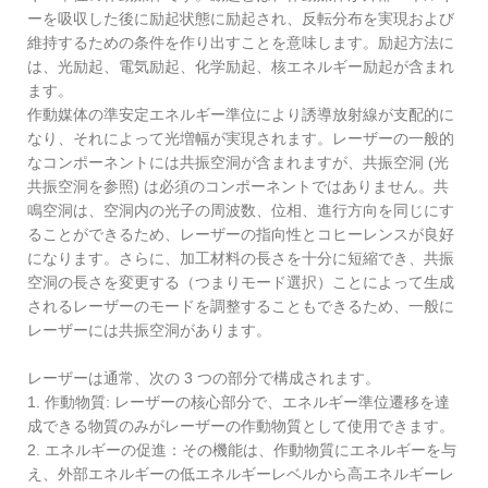
ーを吸収した後に励起状態に励起され、反転分布を実現および
維持するための条件を作り出すことを意味します。励起方法に
は、光励起、電気励起、化学励起、核エネルギー励起が含まれ
ます。
作動媒体の準安定エネルギー準位により誘導放射線が支配的に
なり、それによって光増幅が実現されます。レーザーの一般的
なコンポーネントには共振空洞が含まれますが、共振空洞 (光
共振空洞を参照) は必須のコンポーネントではありません。共
鳴空洞は、空洞内の光子の周波数、位相、進行方向を同じにす
ることができるため、レーザーの指向性とコヒーレンスが良好
になります。さらに、加工材料の長さを十分に短縮でき、共振
空洞の長さを変更する（つまりモード選択）ことによって生成
されるレーザーのモードを調整することもできるため、一般に
レーザーには共振空洞があります。
レーザーは通常、次の 3 つの部分で構成されます。
1. 作動物質: レーザーの核心部分で、エネルギー準位遷移を達
成できる物質のみがレーザーの作動物質として使用できます。
2. エネルギーの促進：その機能は、作動物質にエネルギーを与
え、外部エネルギーの低エネルギーレベルから高エネルギーレ