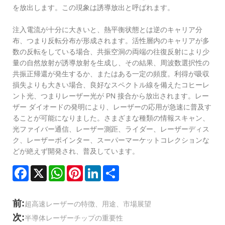
を放出します。この現象は誘導放出と呼ばれます。
注入電流が十分に大きいと、熱平衡状態とは逆のキャリア分
布、つまり反転分布が形成されます。活性層内のキャリアが多
数の反転をしている場合、共振空洞の両端の往復反射により少
量の自然放射が誘導放射を生成し、その結果、周波数選択性の
共振正帰還が発生するか、またはある一定の頻度。利得が吸収
損失よりも大きい場合、良好なスペクトル線を備えたコヒーレ
ント光、つまりレーザー光が PN 接合から放出されます。レー
ザー ダイオードの発明により、レーザーの応用が急速に普及す
ることが可能になりました。さまざまな種類の情報スキャン、
光ファイバー通信、レーザー測距、ライダー、レーザーディス
ク、レーザーポインター、スーパーマーケットコレクションな
どが絶えず開発され、普及しています。
Facebook
X
WhatsApp
Pinterest
LinkedIn
Share
前:
超高速レーザーの特徴、用途、市場展望
次:
半導体レーザーチップの重要性